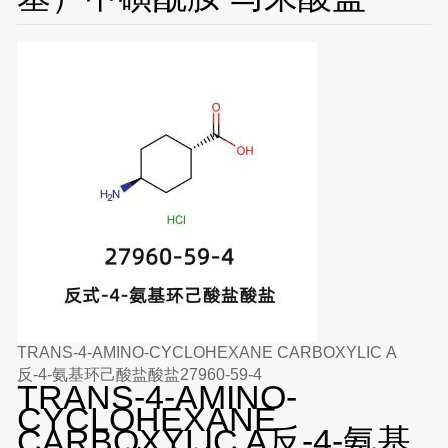
TRANS-4-AMINO-CYCLOHEXANE CARBOXYLIC A
反-4-氨基环己酸盐酸盐27960-59-4
TRANS-4-AMINO-
CYCLOHEXANE
CARBOXYLIC A反-4-氨基