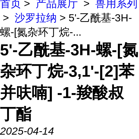
首页
>
产品展厅
>
兽用系列
>
沙罗拉纳
> 5'-乙酰基-3H-
螺-[氮杂环丁烷-...
5'-乙酰基-3H-螺-[氮
杂环丁烷-3,1'-[2]苯
并呋喃] -1-羧酸叔
丁酯
2025-04-14