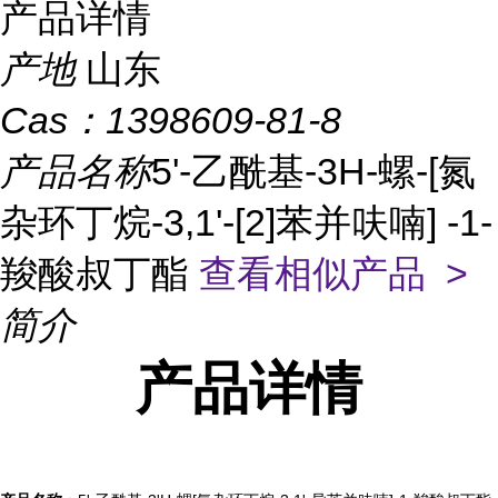
产品详情
产地
山东
Cas：
1398609-81-8
产品名称
5'-乙酰基-3H-螺-[氮
杂环丁烷-3,1'-[2]苯并呋喃] -1-
羧酸叔丁酯
查看相似产品 >
简介
产品
详情