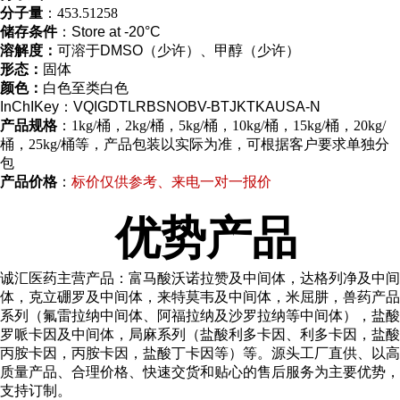
分子量
：453.51258
储存条件
：Store at -20°C
溶解度：
可溶于DMSO（少许）、甲醇（少许）
形态：
固体
颜色：
白色至类白色
InChIKey：VQIGDTLRBSNOBV-BTJKTKAUSA-N
产品规格
：1kg/桶，2kg/桶，5kg/桶，10kg/桶，15kg/桶，20kg/
桶，25kg/桶等，产品包装以实际为准，可根据客户要求单独分
包
产品价格
：
标价仅供参考、来电一对一报价
优势产品
诚汇医药主营产品：富马酸沃诺拉赞及中间体，达格列净及中间
体，克立硼罗及中间体，来特莫韦及中间体，米屈肼，兽药产品
系列（氟雷拉纳中间体、阿福拉纳及沙罗拉纳等中间体），盐酸
罗哌卡因及中间体，局麻系列（盐酸利多卡因、利多卡因，盐酸
丙胺卡因，丙胺卡因，盐酸丁卡因等）等。源头工厂直供、以高
质量产品、合理价格、快速交货和贴心的售后服务为主要优势，
支持订制。