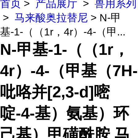
首页
>
产品展厅
>
兽用系列
>
马来酸奥拉替尼
> N-甲
基-1-（（1r，4r）-4-（甲...
N-甲基-1-（（1r，
4r）-4-（甲基（7H-
吡咯并[2,3-d]嘧
啶-4-基）氨基）环
己基）甲磺酰胺 马