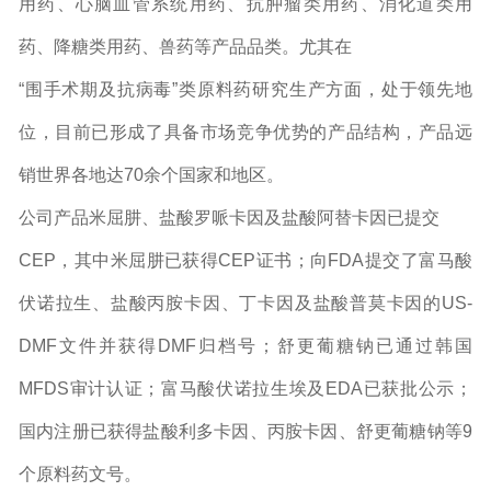
用药、心脑血管系统用药、抗肿瘤类用药、消化道类用
药、降糖类用药、兽药等产品品类。尤其在
“围手术期及抗病毒”类原料药研究生产方面，处于领先地
位，目前已形成了具备市场竞争优势的产品结构，产品远
销世界各地达70余个国家和地区。
公司产品米屈肼、盐酸罗哌卡因及盐酸阿替卡因已提交
CEP，其中米屈肼已获得CEP证书；向FDA提交了富马酸
伏诺拉生、盐酸丙胺卡因、丁卡因及盐酸普莫卡因的US-
DMF文件并获得DMF归档号；舒更葡糖钠已通过韩国
MFDS审计认证；富马酸伏诺拉生埃及EDA已获批公示；
国内注册已获得盐酸利多卡因、丙胺卡因、舒更葡糖钠等9
个原料药文号。