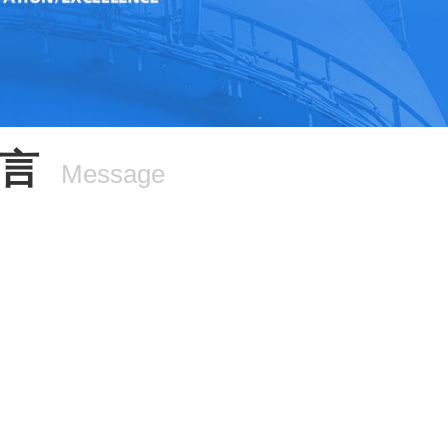
言
Message