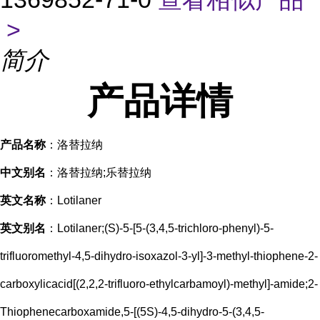
>
简介
产品
详情
产品名称
：洛替拉纳
中文别名
：洛替拉纳;乐替拉纳
英文名称
：Lotilaner
英文别名
：Lotilaner;(S)-5-[5-(3,4,5-trichloro-phenyl)-5-
trifluoromethyl-4,5-dihydro-isoxazol-3-yl]-3-methyl-thiophene-2-
carboxylicacid[(2,2,2-trifluoro-ethylcarbamoyl)-methyl]-amide;2-
Thiophenecarboxamide,5-[(5S)-4,5-dihydro-5-(3,4,5-