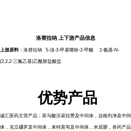
洛替拉纳 上下游产品信息
上游原料
：洛替拉纳 5-溴-3-甲基噻吩-2-甲酸 2-氨基-N-
(2,2,2-三氟乙基)乙酰胺盐酸盐
优势产品
诚汇医药主营产品：富马酸沃诺拉赞及中间体，达格列净及中间
体，克立硼罗及中间体，来特莫韦及中间体，米屈肼，兽药产品