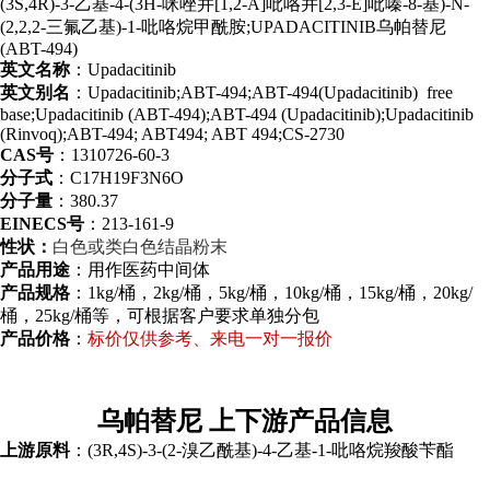
(3S,4R)-3-乙基-4-(3H-咪唑并[1,2-A]吡咯并[2,3-E]吡嗪-8-基)-N-
(2,2,2-三氟乙基)-1-吡咯烷甲酰胺;UPADACITINIB乌帕替尼
(ABT-494)
英文名称
：Upadacitinib
英文别名
：Upadacitinib;ABT-494;ABT-494(Upadacitinib) free
base;Upadacitinib (ABT-494);ABT-494 (Upadacitinib);Upadacitinib
(Rinvoq);ABT-494; ABT494; ABT 494;CS-2730
CAS号
：1310726-60-3
分子式
：C17H19F3N6O
分子量
：380.37
EINECS号
：213-161-9
性状：
白色或类白色结晶粉末
产品用途
：用作医药中间体
产品规格
：1kg/桶，2kg/桶，5kg/桶，10kg/桶，15kg/桶，20kg/
桶，25kg/桶等，可根据客户要求单独分包
产品价格
：
标价仅供参考、来电一对一报价
乌帕替尼 上下游产品信息
上游原料
：(3R,4S)-3-(2-溴乙酰基)-4-乙基-1-吡咯烷羧酸苄酯