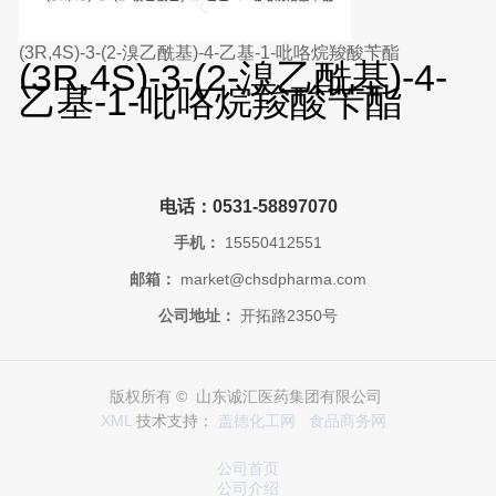
(3R,4S)-3-(2-溴乙酰基)-4-乙基-1-吡咯烷羧酸苄酯
(3R,4S)-3-(2-溴乙酰基)-4-
乙基-1-吡咯烷羧酸苄酯
电话：0531-58897070
手机：
15550412551
邮箱：
market@chsdpharma.com
公司地址：
开拓路2350号
版权所有 © 山东诚汇医药集团有限公司
XML
技术支持：
盖德化工网
食品商务网
公司首页
公司介绍