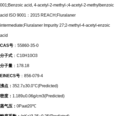
001;Benzoic acid, 4-acetyl-2-methyl-;4-acetyl-2-methylbenzoic
acid ISO 9001：2015 REACH;Fluralaner
intermediate;Fluralaner Impurity 27;2-methyl-4-acetyl-enzoic
acid
CAS号
：55860-35-0
分子式
：C10H10O3
分子量
：178.18
EINECS号
：856-079-4
沸点：
352.7±30.0°C(Predicted)
密度：
1.189±0.06g/cm3(Predicted)
蒸气压：
0Paat20℃