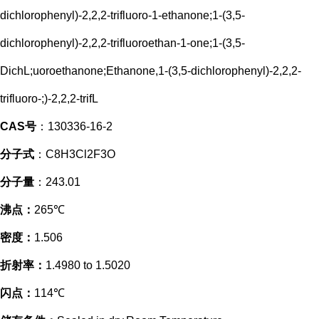
dichlorophenyl)-2,2,2-trifluoro-1-ethanone;1-(3,5-
dichlorophenyl)-2,2,2-trifluoroethan-1-one;1-(3,5-
DichL;uoroethanone;Ethanone,1-(3,5-dichlorophenyl)-2,2,2-
trifluoro-;)-2,2,2-trifL
CAS号
：130336-16-2
分子式
：C8H3Cl2F3O
分子量
：243.01
沸点：
265℃
密度：
1.506
折射率：
1.4980 to 1.5020
闪点：
114℃