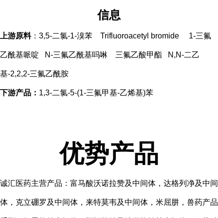
信息
上游原料
：3,5-二氯-1-溴苯 Trifluoroacetyl bromide 1-三氟
乙酰基哌啶 N-三氟乙酰基吗啉 三氟乙酸甲酯 N,N-二乙
基-2,2,2-三氟乙酰胺
下游产品：
1,3-二氯-5-(1-三氟甲基-乙烯基)苯
优势产品
诚汇医药主营产品：富马酸沃诺拉赞及中间体，达格列净及中间
体，克立硼罗及中间体，来特莫韦及中间体，米屈肼，兽药产品