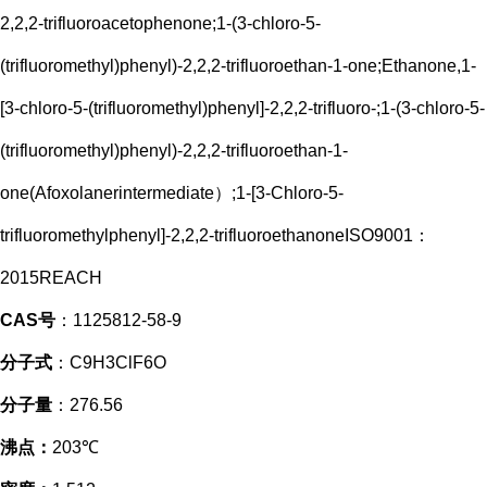
2,2,2-trifluoroacetophenone;1-(3-chloro-5-
(trifluoromethyl)phenyl)-2,2,2-trifluoroethan-1-one;Ethanone,1-
[3-chloro-5-(trifluoromethyl)phenyl]-2,2,2-trifluoro-;1-(3-chloro-5-
(trifluoromethyl)phenyl)-2,2,2-trifluoroethan-1-
one(Afoxolanerintermediate）;1-[3-Chloro-5-
trifluoromethylphenyl]-2,2,2-trifluoroethanoneISO9001：
2015REACH
CAS号
：1125812-58-9
分子式
：C9H3ClF6O
分子量
：276.56
沸点：
203℃