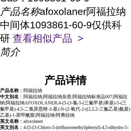
产品名称
afoxolaner阿福拉纳
中间体1093861-60-9仅供科
研
查看相似产品 >
简介
产品
详情
产品名称
：阿福拉纳
中文别名
：阿福拉纳;阿福拉纳杂质;阿福拉纳标准品007;阿福拉
钠;阿福拉纳AFOXOLANER;4-(5-(3-氯-5-(三氟甲基)苯基)-5-(三
氟甲基)-4,5-二氢异恶唑-3-基)-N-(2-氧代-2-((2,2,2-三氟乙基)氨基)
乙基)-1-萘甲酰胺;阿福拉纳/阿弗拉纳
英文名称
：afoxolaner
英文别名
：4-[5-[3-Chloro-5-(trifluoromethyl)phenyl]-4,5-dihydro-5-