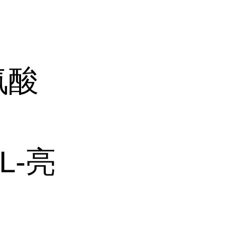
氨酸
L-亮