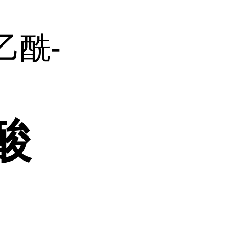
-乙酰-
酸