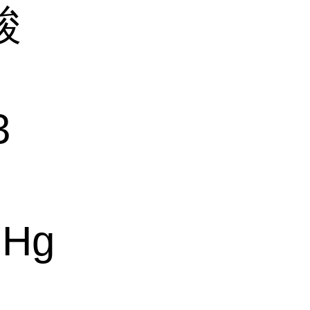
酸
3
mHg