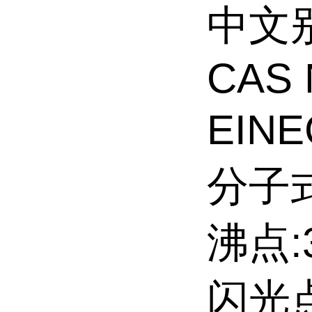
中文别
CAS 
EINE
分子式
沸点:3
闪光点: