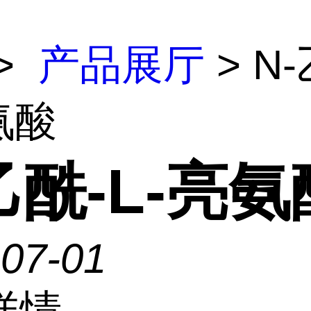
>
产品展厅
> N
氨酸
乙酰-L-亮氨
-07-01
详情