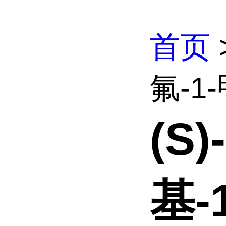
首页
氟-1-
(S)
基-