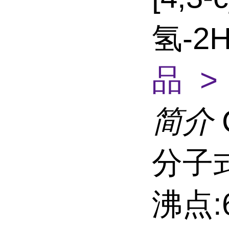
氢-2
品 >
简介
分子式
沸点:6