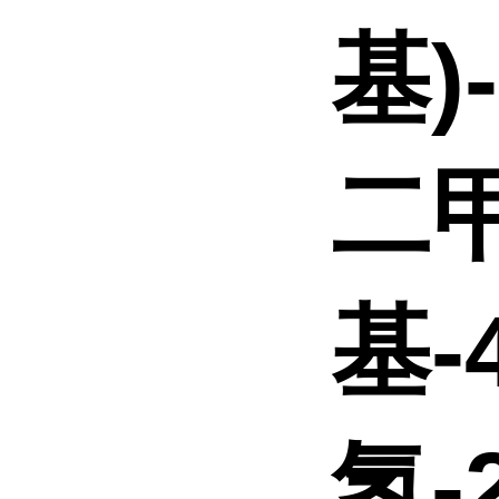
基)-
二甲
基-4
氢-