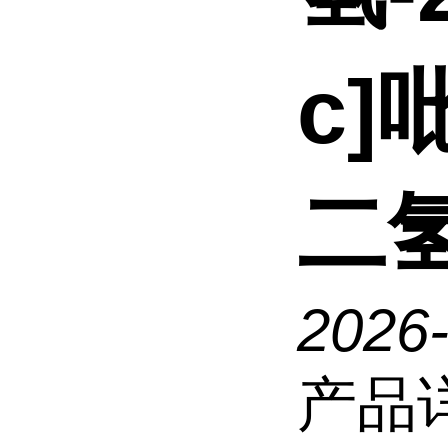
c]吡
二氢
2026
产品