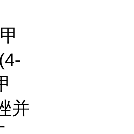
1-甲
(4-
甲
吡唑并
二