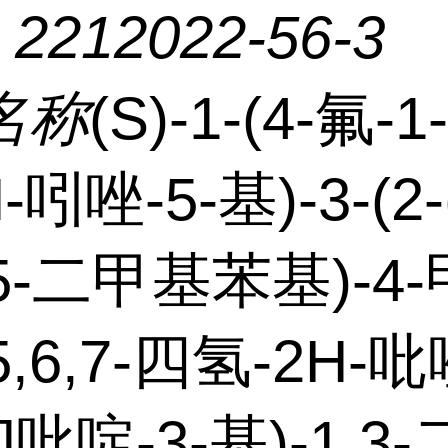
：
2212022-56-3
名称
(S)-1-(4-氟-
-吲唑-5-基)-3-(2-
,5-二甲基苯基)-4-
5,6,7-四氢-2H-
-c]吡啶-3-基)-1,3-