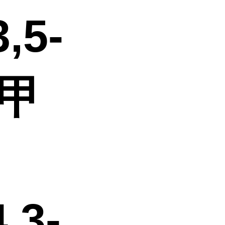
,5-
-甲
,3-