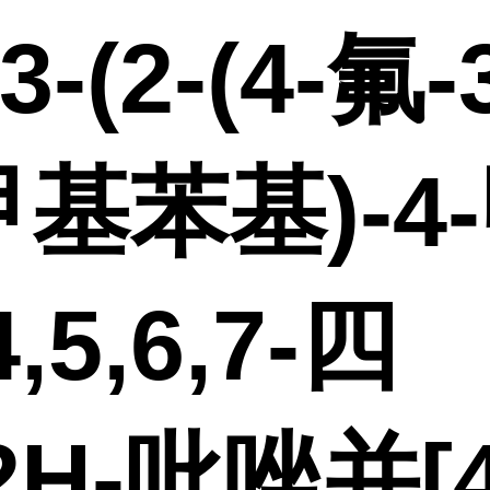
3-(2-(4-氟-3
基苯基)-4
,5,6,7-四
2H-吡唑并[4