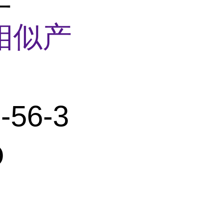
相似产
-56-3
O