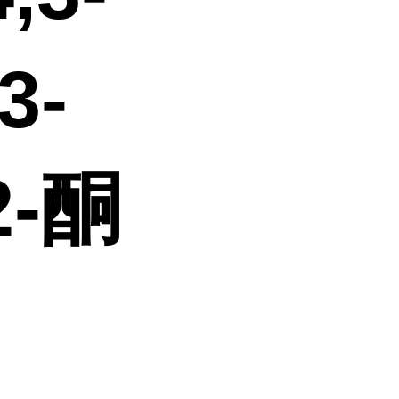
3-
2-酮