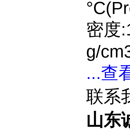
°C(Pr
密度:1
g/cm3
...
查看
联系
山东