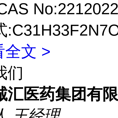
CAS No:2212022
:C31H33F2N7
全文 >
我们
诚汇医药集团有
人
王经理