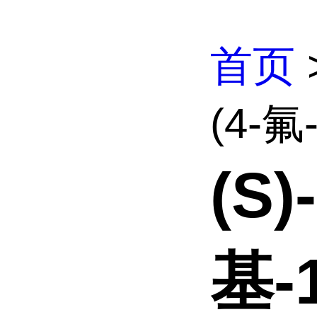
首页
(4-氟
(S)
基-