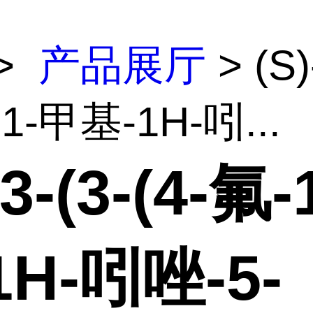
>
产品展厅
> (S)
-1-甲基-1H-吲...
-3-(3-(4-氟
1H-吲唑-5-