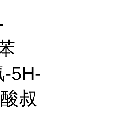
-
基苯
-5H-
-甲酸叔