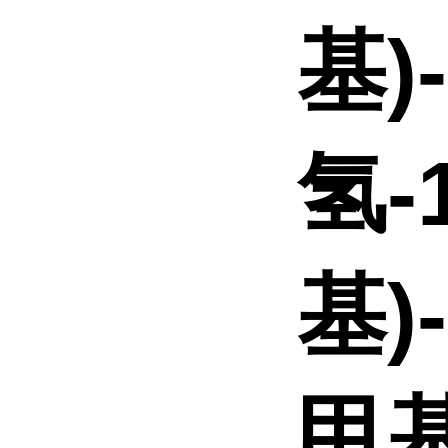
基)
氢-
基)-
甲基