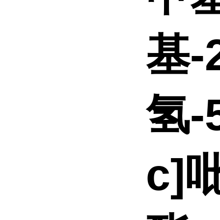
基-2
氢-
c]