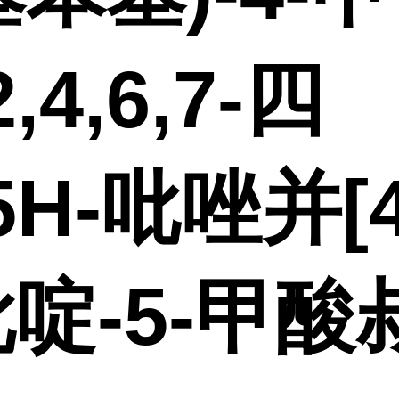
,4,6,7-四
5H-吡唑并[4
吡啶-5-甲酸