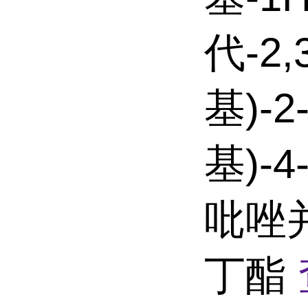
代-2,
基)-2
基)-4
吡唑并
丁酯