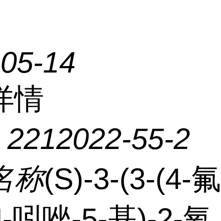
-05-14
详情
：
2212022-55-2
名称
(S)-3-(3-(4-
-吲唑-5-基)-2-氧