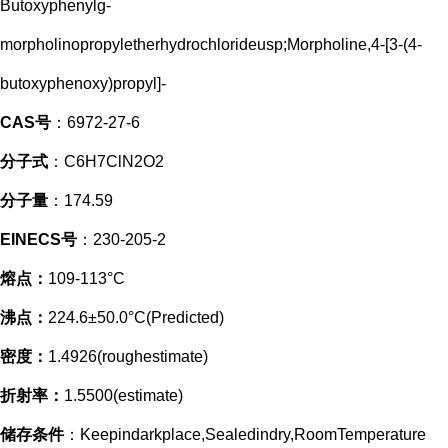
Butoxyphenylg-
morpholinopropyletherhydrochlorideusp;Morpholine,4-[3-(4-
butoxyphenoxy)propyl]-
CAS号
：6972-27-6
分子式
：C6H7ClN2O2
分子量
：174.59
EINECS号
：230-205-2
熔点：
109-113°C
沸点：
224.6±50.0°C(Predicted)
密度：
1.4926(roughestimate)
折射率：
1.5500(estimate)
储存条件
：Keepindarkplace,Sealedindry,RoomTemperature