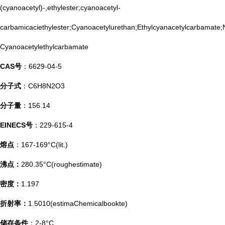
(cyanoacetyl)-,ethylester;cyanoacetyl-
carbamicaciethylester;Cyanoacetylurethan;Ethylcyanacetylcarbamate;
Cyanoacetylethylcarbamate
CAS号
：6629-04-5
分子式
：C6H8N2O3
分子量
：156.14
EINECS号
：229-615-4
熔点
：167-169°C(lit.)
沸点：
280.35°C(roughestimate)
密度：
1.197
折射率：
1.5010(estimaChemicalbookte)
储存条件
：2-8°C