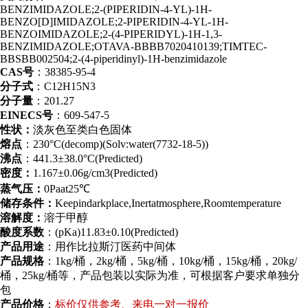
BENZIMIDAZOLE;2-(PIPERIDIN-4-YL)-1H-
BENZO[D]IMIDAZOLE;2-PIPERIDIN-4-YL-1H-
BENZOIMIDAZOLE;2-(4-PIPERIDYL)-1H-1,3-
BENZIMIDAZOLE;OTAVA-BBBB7020410139;TIMTEC-
BBSBB002504;2-(4-piperidinyl)-1H-benzimidazole
CAS号
：38385-95-4
分子式
：C12H15N3
分子量
：201.27
EINECS号
：609-547-5
性状：
淡灰色至类白色固体
熔点
：230°C(decomp)(Solv:water(7732-18-5))
沸点
：441.3±38.0°C(Predicted)
密度：
1.167±0.06g/cm3(Predicted)
蒸气压：
0Paat25℃
储存条件：
Keepindarkplace,Inertatmosphere,Roomtemperature
溶
解度：
溶于甲醇
酸度系数
：(pKa)11.83±0.10(Predicted)
产品用途
：用作比拉斯汀医药中间体
产品规格
：1kg/桶，2kg/桶，5kg/桶，10kg/桶，15kg/桶，20kg/
桶，25kg/桶等，产品包装以实际为准，可根据客户要求单独分
包
产品价格
：
标价仅供参考、来电一对一报价