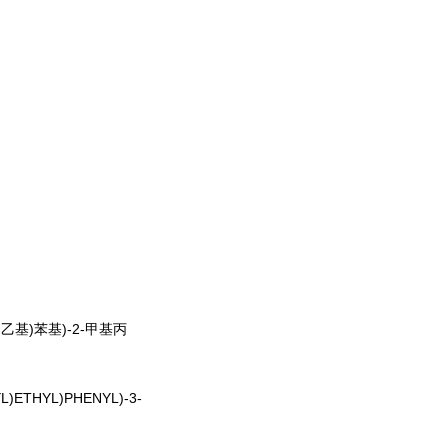
基)乙基)苯基)-2-甲基丙
YL)ETHYL)PHENYL)-3-