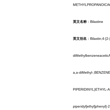
METHYLPROPANOIC
英文名称
：Bilastine
英文别名
：Bilastin;4-[2-
diMethylbenzeneaceticAc
a,a-diMethyl-;BENZEN
PIPERIDINYL)ETHYL-ALP
piperidyl]ethyl]phenyl]-