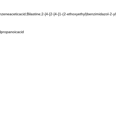
zeneaceticacid;Bilastine;2-[4-[2-[4-[1-(2-ethoxyethyl)benzimidazol-2-yl]
ylpropanoicacid