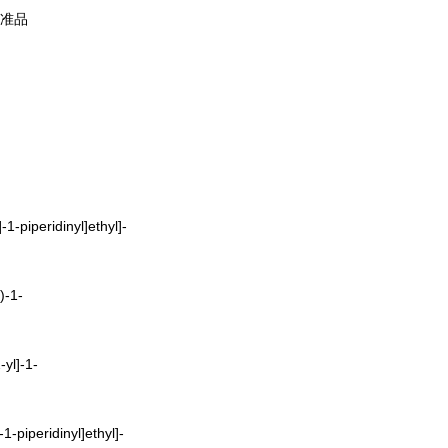
标准品
-piperidinyl]ethyl]-
)-1-
yl]-1-
1-piperidinyl]ethyl]-