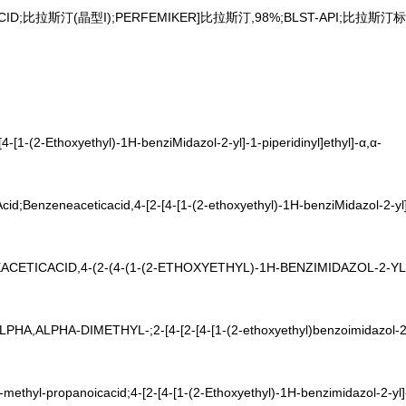
ACID;比拉斯汀(晶型I);PERFEMIKER]比拉斯汀,98%;BLST-API;比拉斯汀
[4-[1-(2-Ethoxyethyl)-1H-benziMidazol-2-yl]-1-piperidinyl]ethyl]-α,α-
id;Benzeneaceticacid,4-[2-[4-[1-(2-ethoxyethyl)-1H-benziMidazol-2-yl]-1
EACETICACID,4-(2-(4-(1-(2-ETHOXYETHYL)-1H-BENZIMIDAZOL-2-YL
HA,ALPHA-DIMETHYL-;2-[4-[2-[4-[1-(2-ethoxyethyl)benzoimidazol-2-
2-methyl-propanoicacid;4-[2-[4-[1-(2-Ethoxyethyl)-1H-benzimidazol-2-yl]-