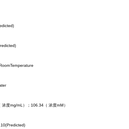
edicted)
redicted)
,RoomTemperature
ater
（ 浓度mg/mL）；106.34（ 浓度mM）
.10(Predicted)