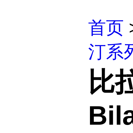
首页
汀系
比
Bil