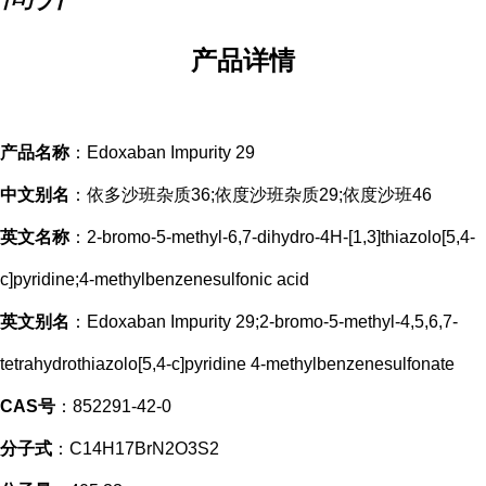
产品
详情
产品名称
：Edoxaban Impurity 29
中文别名
：依多沙班杂质36;依度沙班杂质29;依度沙班46
英文名称
：2-bromo-5-methyl-6,7-dihydro-4H-[1,3]thiazolo[5,4-
c]pyridine;4-methylbenzenesulfonic acid
英文别名
：Edoxaban Impurity 29;2-bromo-5-methyl-4,5,6,7-
tetrahydrothiazolo[5,4-c]pyridine 4-methylbenzenesulfonate
CAS号
：852291-42-0
分子式
：C14H17BrN2O3S2