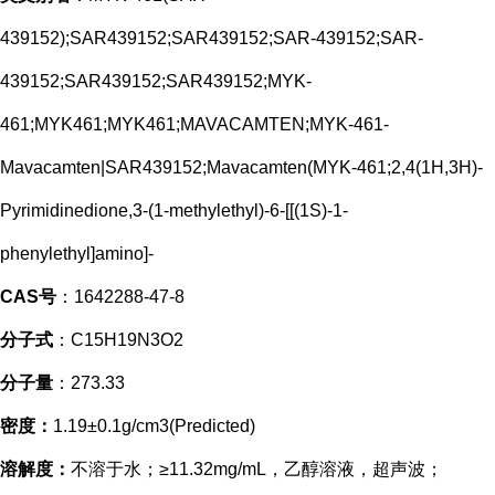
439152);SAR439152;SAR439152;SAR-439152;SAR-
439152;SAR439152;SAR439152;MYK-
461;MYK461;MYK461;MAVACAMTEN;MYK-461-
Mavacamten|SAR439152;Mavacamten(MYK-461;2,4(1H,3H)-
Pyrimidinedione,3-(1-methylethyl)-6-[[(1S)-1-
phenylethyl]amino]-
CAS号
：1642288-47-8
分子式
：C15H19N3O2
分子量
：273.33
密度：
1.19±0.1g/cm3(Predicted)
溶解度：
不溶于水；≥11.32mg/mL，乙醇溶液，超声波；