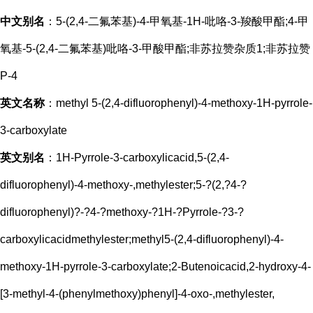
中文别名
：5-(2,4-二氟苯基)-4-甲氧基-1H-吡咯-3-羧酸甲酯;4-甲
氧基-5-(2,4-二氟苯基)吡咯-3-甲酸甲酯;非苏拉赞杂质1;非苏拉赞
P-4
英文名称
：methyl 5-(2,4-difluorophenyl)-4-methoxy-1H-pyrrole-
3-carboxylate
英文别名
：1H-Pyrrole-3-carboxylicacid,5-(2,4-
difluorophenyl)-4-methoxy-,methylester;5-?(2,?4-?
difluorophenyl)?-?4-?methoxy-?1H-?Pyrrole-?3-?
carboxylicacidmethylester;methyl5-(2,4-difluorophenyl)-4-
methoxy-1H-pyrrole-3-carboxylate;2-Butenoicacid,2-hydroxy-4-
[3-methyl-4-(phenylmethoxy)phenyl]-4-oxo-,methylester,