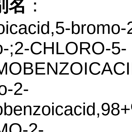
别名
：
icacid,5-bromo-
ro-;2-CHLORO-5-
OBENZOICACID
o-2-
obenzoicacid,98
O-2-