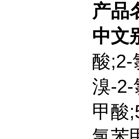
产品
中文
酸;2
溴-2
甲酸;5
氯苯甲