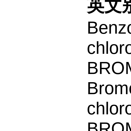
英文
Benzo
chlo
BROM
Brom
chlor
BROM