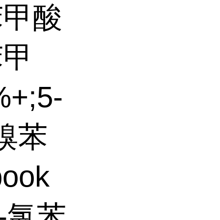
苯甲酸
苯甲
%
+;5-
-溴苯
book
2-氯苯