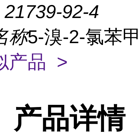
：
21739-92-4
名称
5-溴-2-氯苯
似产品 >
产品
详情