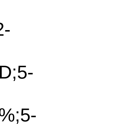
2-
;5-
+%;5-