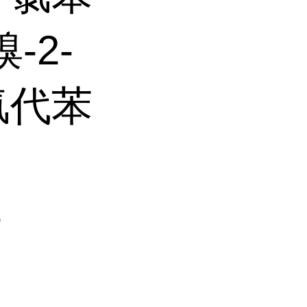
-2-
-氯代苯
-