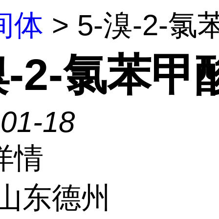
间体
> 5-溴-2-
溴-2-氯苯甲
-01-18
详情
山东德州