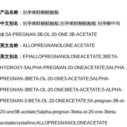
产品名称
：别孕烯醇酮醋酸酯
中文别名
：别孕烯醇酮醋酸酯;别孕烯醇酮醋酸酯 别孕酮中间
体;5Α-PREGNAN-3Β-OL-20-ONE 3Β-ACETATE
英文名称
：ALLOPREGNANOLONE ACETATE
英文别名
：EPIALLOPREGNANOLONEACETATE;3BETA-
HYDROXY-5ALPHA-PREGNAN-20-ONEACETATE;5ALPHA-
PREGNAN-3BETA-OL-20-ONE3-ACETATE;5ALPHA-
PREGNAN-3BETA-OL-20-ONE3BETA-ACETATE;5-ALPHA-
PREGNAN-3-BETA-OL-20-ONEACETATE;5A-pregnan-3B-ol-
20-one3B-acetate;5alpha-pregnan-3beta-ol-20-one-3beta-
acetatecrystalline;ALLOPREGNANOLONEACETATE