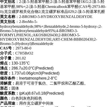
中文别名
：2-溴-5-羟基苯甲醛;2-溴-5-羟基苯甲醛1KG;2-溴-5-羟
基苯甲醛,98%+;2-溴-5-羟基Chemicalbook苯甲醛(CAS号:2973-80-
0);克立硼罗相关化合物2;克立硼罗标准品029;2-溴-5-羟基苯扎醛
英文名称
：2-BROMO-5-HYDROXYBENZALDEHYDE
英文别名
：2-BroMo-5-
hydroxybenzaldehyde,98%+;Benzaldehyde,2-bromo-5-hydroxy-;2-
Bromo-5-hydroxybenzaldehyde95%;4-BROMO-3-
FORMYLPHENOL;AKOSB020430;2-BROMO-5-
HYDROXYBENZALDEHYDE;ART-CHEM-BBB020430;2-
Bromo-5-(Hydroxyl)Benzaldehyde
CAS号
：2973-80-0
分子式
：C7H5BrO2
分子量
：201.02
熔点：
130-135°C
沸点：
286.7±20.0°C(Predicted)
密度：
1.737±0.06g/cm3(Predicted)
储存条件
：Inertatmosphere,2-8°C
溶解度：
易溶于可溶于氯仿、二氯甲烷和乙酸乙酯。
形态：
固体
酸度系数：
(pKa)8.67±0.18(Predicted)
颜色
：白色到灰色到棕色
产品用途
：用作克立硼罗中间体