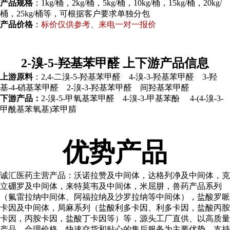
产品规格
：1kg/桶，2kg/桶，5kg/桶，10kg/桶，15kg/桶，20kg/
桶，25kg/桶等，可根据客户要求单独分包
产品价格
：
标价仅供参考、来电一对一报价
2-溴-5-羟基苯甲醛 上下游产品信息
上游原料
：2,4-二溴-5-羟基苯甲醛 4-溴-3-羟基苯甲醛 3-羟
基-4-硝基苯甲醛 2-溴-3-羟基苯甲醛 间羟基苯甲醛
下游产品：
2-溴-5-甲氧基苯甲醛 4-溴-3-甲基苯酚 4-(4-溴-3-
甲酰基苯氧基)苯甲腈
优势产品
诚汇医药主营产品：
沃诺拉赞及中间体，达格列净及中间体，克
立硼罗及中间体，来特莫韦及中间体，米屈肼，兽药产品系列
（氟雷拉纳中间体、阿福拉纳及沙罗拉纳等中间体），盐酸罗哌
卡因及中间体，局麻系列（盐酸利多卡因、利多卡因，盐酸丙胺
卡因，丙胺卡因，盐酸丁卡因等）等，源头工厂直供、以高质量
产品、合理价格、快速交货和贴心的售后服务为主要优势，支持