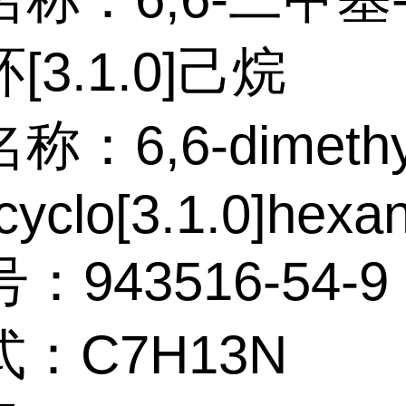
[3.1.0]己烷
：6,6-dimethyl
cyclo[3.1.0]hexa
：943516-54-9
：C7H13N