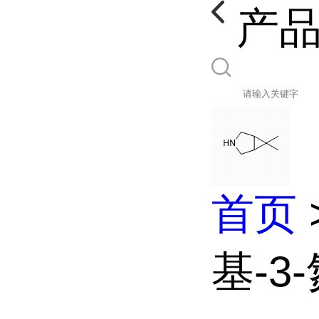
产
首页
基-3-