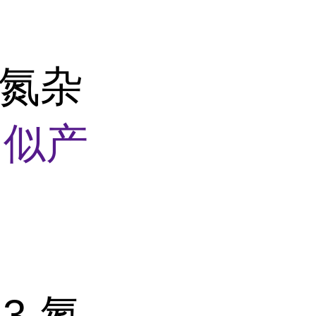
-氮杂
相似产
3-氮