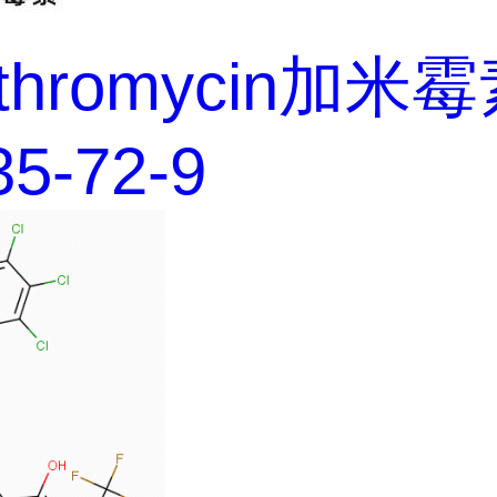
ithromycin加米
35-72-9