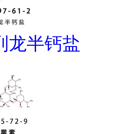
列龙半钙盐