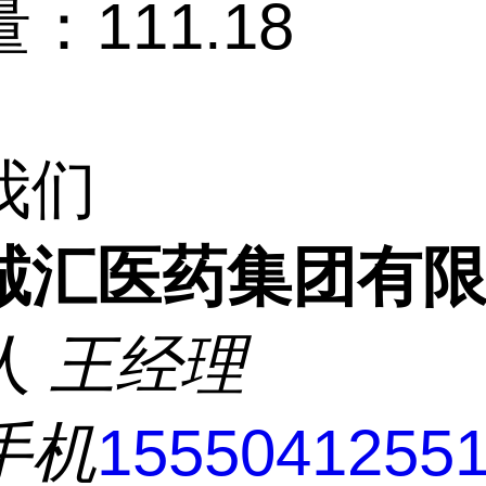
：111.18
我们
诚汇医药集团有
人
王经理
手机
1555041255