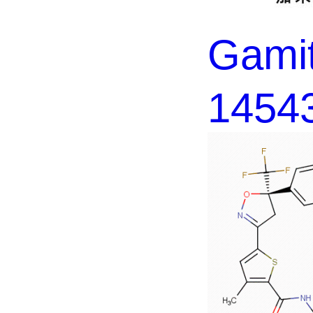
Gam
1454