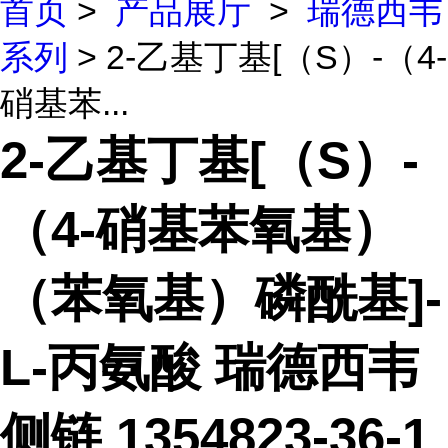
首页
>
产品展厅
>
瑞德西韦
系列
> 2-乙基丁基[（S）-（4-
硝基苯...
2-乙基丁基[（S）-
（4-硝基苯氧基）
（苯氧基）磷酰基]-
L-丙氨酸 瑞德西韦
侧链 1354823-36-1