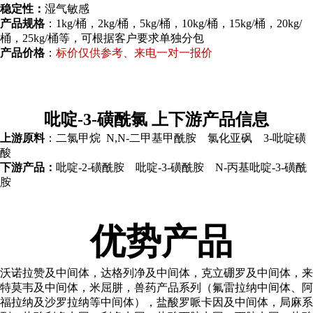
稳定性：
湿气敏感
产品规格
：1kg/桶，2kg/桶，5kg/桶，10kg/桶，15kg/桶，20kg/
桶，25kg/桶等，可根据客户要求单独分包
产品价格
：
标价仅供参考、来电一对一报价
吡啶-3-磺酰氯 上下游产品信息
上游原料
：二氯甲烷 N,N-二甲基甲酰胺 氯化亚砜 3-吡啶磺
酸
下游产品：
吡啶-2-磺酰胺 吡啶-3-磺酰胺 N-丙基吡啶-3-磺酰
胺
优势产品
沃诺拉赞及中间体，达格列净及中间体，克立硼罗及中间体，来
特莫韦及中间体，米屈肼，兽药产品系列（氟雷拉纳中间体、阿
福拉纳及沙罗拉纳等中间体），盐酸罗哌卡因及中间体，局麻系