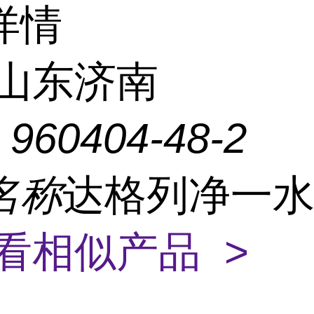
详情
山东济南
：
960404-48-2
名称
达格列净一
看相似产品 >