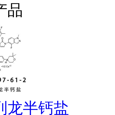
产品
列龙半钙盐