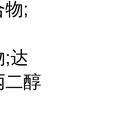
物;
物;达
丙二醇