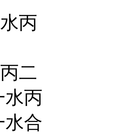
一水丙
净丙二
一水丙
一水合