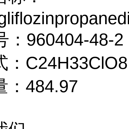
liflozinpropaned
：960404-48-2
：C24H33ClO8
：484.97