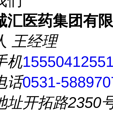
我们
诚汇医药集团有
人
王经理
手机
1555041255
电话
0531-588970
地址
开拓路2350