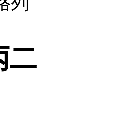
格列
丙二