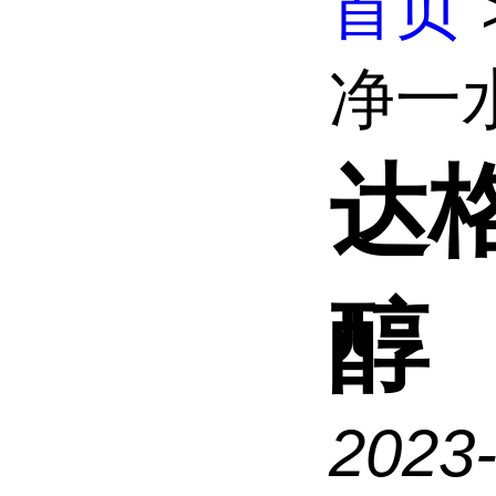
首页
净一
达
醇
2023