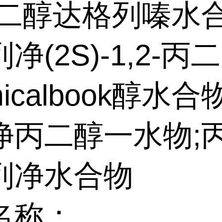
丙二醇达格列嗪水合
净(2S)-1,2-丙二
micalbook醇水合
净丙二醇一水物;
列净水合物
名称：