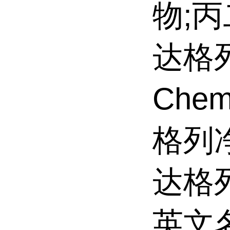
物;
达格列
Che
格列
达格
英文