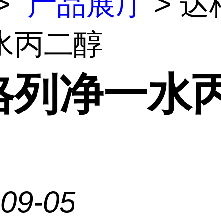
>
产品展厅
> 达
水丙二醇
格列净一水
-09-05