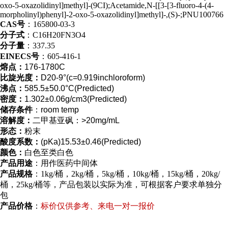
oxo-5-oxazolidinyl]methyl]-(9CI);Acetamide,N-[[3-[3-fluoro-4-(4-
morpholinyl)phenyl]-2-oxo-5-oxazolidinyl]methyl]-,(S)-;PNU100766
CAS号
：165800-03-3
分子式
：C16H20FN3O4
分子量
：337.35
EINECS号
：605-416-1
熔点：
176-1780C
比旋光度：
D20-9°(c=0.919inchloroform)
沸点：
585.5±50.0°C(Predicted)
密度：
1.302±0.06g/cm3(Predicted)
储存条件
：room temp
溶解度：
二甲基亚砜：>20mg/mL
形态：
粉末
酸度系数：
(pKa)15.53±0.46(Predicted)
颜色：
白色至类白色
产品用途
：用作医药中间体
产品规格
：1kg/桶，2kg/桶，5kg/桶，10kg/桶，15kg/桶，20kg/
桶，25kg/桶等，产品包装以实际为准，可根据客户要求单独分
包
产品价格
：
标价仅供参考、来电一对一报价