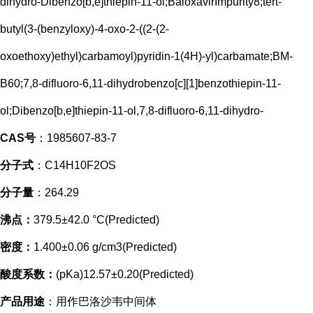
dihydro-Dibenzo[b,e]thiepin-11-ol;BaloxavirImpurity8;tert-
butyl(3-(benzyloxy)-4-oxo-2-((2-(2-
oxoethoxy)ethyl)carbamoyl)pyridin-1(4H)-yl)carbamate;BM-
B60;7,8-difluoro-6,11-dihydrobenzo[c][1]benzothiepin-11-
ol;Dibenzo[b,e]thiepin-11-ol,7,8-difluoro-6,11-dihydro-
CAS号
：1985607-83-7
分子式
：C14H10F2OS
分子量
：264.29
沸点：
379.5±42.0 °C(Predicted)
密度：
1.400±0.06 g/cm3(Predicted)
酸度系数：
(pKa)12.57±0.20(Predicted)
产品用途
：用作巴洛沙韦中间体