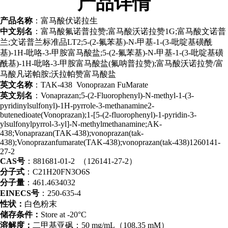
产品
详情
产品名称
：富马酸伏诺拉生
中文别名
：富马酸氟诺普拉赞;富马酸沃诺拉赞1G;富马酸文诺普
兰;文诺普兰标准品LT2;5-(2-氟苯基)-N-甲基-1-(3-吡啶基磺酰
基)-1H-吡咯-3-甲胺富马酸盐;5-(2-氟苯基)-N-甲基-1-(3-吡啶基磺
酰基)-1H-吡咯-3-甲胺富马酸盐(氟呐普拉赞);富马酸沃诺拉赞/富
马酸凡诺帕胺;沃拉帕赞富马酸盐
英文名称
：TAK-438 Vonoprazan FuMarate
英文别名
：Vonaprazan;5-(2-Fluorophenyl)-N-methyl-1-(3-
pyridinylsulfonyl)-1H-pyrrole-3-methanamine2-
butenedioate(Vonoprazan);1-[5-(2-fluorophenyl)-1-pyridin-3-
ylsulfonylpyrrol-3-yl]-N-methylmethanamine;AK-
438;Vonaprazan(TAK-438);vonoprazan(tak-
438);Vonoprazanfumarate(TAK-438);vonoprazan(tak-438)1260141-
27-2
CAS号
：881681-01-2 （126141-27-2）
分子式
：C21H20FN3O6S
分子量
：461.4634032
EINECS号
：250-635-4
性状：
白色粉末
储存条件：
Store at -20°C
溶解度：
二甲基亚砜：50 mg/mL（108.35 mM）