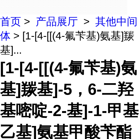
首页
>
产品展厅
>
其他中间
体
> [1-[4-[[(4-氟苄基)氨基]羰
基]...
[1-[4-[[(4-氟苄基)氨
基]羰基]-5，6-二羟
基嘧啶-2-基]-1-甲基
乙基]氨基甲酸苄酯