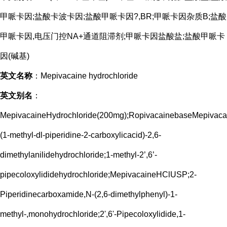
甲哌卡因;盐酸卡波卡因;盐酸甲哌卡因?,BR;甲哌卡因杂质B;盐酸
甲哌卡因,
电压门控NA+通道阻滞剂;甲哌卡因盐酸盐;盐酸甲哌卡
因(碱基)
英文名称
：Mepivacaine hydrochloride
英文别名
：
MepivacaineHydrochloride(200mg);RopivacainebaseMepivac
(1-methyl-dl-piperidine-2-carboxylicacid)-2,6-
dimethylanilidehydrochloride;1-methyl-2’,6’-
pipecoloxylididehydrochloride;MepivacaineHClUSP;2-
Piperidinecarboxamide,N-(2,6-dimethylphenyl)-1-
methyl-,monohydrochloride;2',6'-Pipecoloxylidide,1-