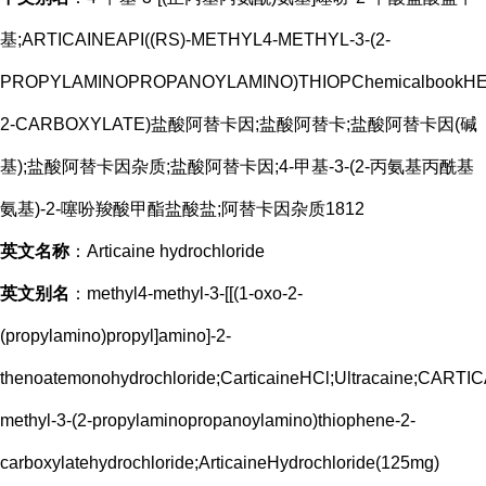
基;ARTICAINEAPI((RS)-METHYL4-METHYL-3-(2-
PROPYLAMINOPROPANOYLAMINO)THIOPChemicalbookH
2-CARBOXYLATE)盐酸阿替卡因;盐酸阿替卡;盐酸阿替卡因(碱
基);盐酸阿替卡因杂质;盐酸阿替卡因;4-甲基-3-(2-丙氨基丙酰基
氨基)-2-噻吩羧酸甲酯盐酸盐;阿替卡因杂质1812
英文名称
：Articaine hydrochloride
英文别名
：methyl4-methyl-3-[[(1-oxo-2-
(propylamino)propyl]amino]-2-
thenoatemonohydrochloride;CarticaineHCl;Ultracaine;CART
methyl-3-(2-propylaminopropanoylamino)thiophene-2-
carboxylatehydrochloride;ArticaineHydrochloride(125mg)