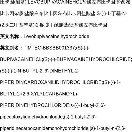
比卡因(碱基);LEVOBUPIVACAINEHCL盐酸左布比卡因;盐酸布
比卡因杂质;盐酸左布比卡因S-布比卡因盐酸盐;S-(-)-1-丁基-N-
(2,6-二甲基苯基)-2-哌啶甲酰胺盐酸;盐酸左布比卡因
英文名称
：Levobupivacaine hydrochloride
英文别名
：TIMTEC-BBSBB001337;(S)-(-)-
BUPIVACAINEHCL;(S)-(-)-BUPIVACAINEHYDROCHLORIDE;
(S)-(-)-1-N-BUTYL-2',6'-DIMETHYL-2-
PIPERIDINCARBOXANILIDHYDROCHLORIDE;(S)-(-)-1-
BUTYL-2-(2,6-XYLYLCARBAMOYL)-
PIPERIDINEHYDROCHLORIDE;s-(-)-1-butyl-2',6'-
pipecoloxylididehydrochloride;(s)-1-butyl-2’,6’-
piperidinecarboxamidemonohydrochloride;(s)-1-butyl-n-(2,6-