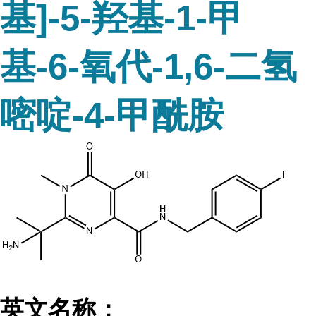
基]-5-羟基-1-甲
基-6-氧代-1,6-二氢
嘧啶-4-甲酰胺
英文名称：