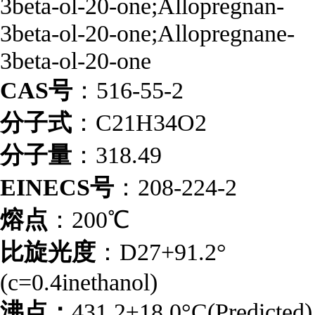
3beta-ol-20-one;Allopregnan-
3beta-ol-20-one;Allopregnane-
3beta-ol-20-one
CAS号
：516-55-2
分子式
：C21H34O2
分子量
：318.49
EINECS号
：208-224-2
熔点
：200℃
比旋光度
：D27+91.2°
(c=0.4inethanol)
沸点：
431.2±18.0°C(Predicted)