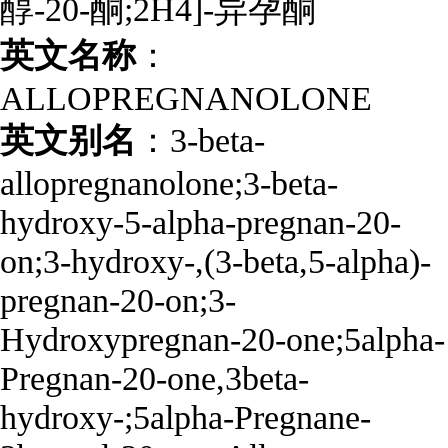
醇-20-酮;2H4]-异孕酮
英文名称
：
ALLOPREGNANOLONE
英文别名
：3-beta-
allopregnanolone;3-beta-
hydroxy-5-alpha-pregnan-20-
on;3-hydroxy-,(3-beta,5-alpha)-
pregnan-20-on;3-
Hydroxypregnan-20-one;5alpha-
Pregnan-20-one,3beta-
hydroxy-;5alpha-Pregnane-