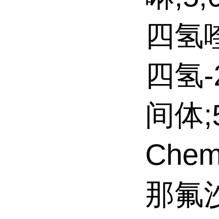
四氢喹啉
四氢
间体;5
Chem
那氟沙