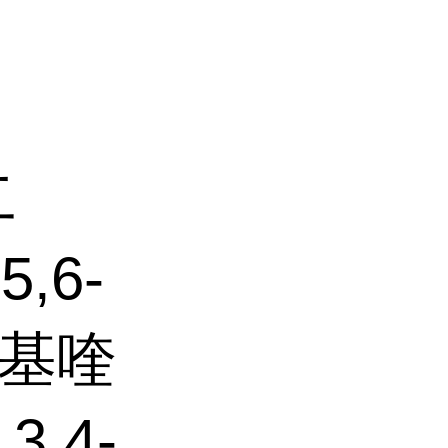
二
,6-
-甲基喹
3,4-