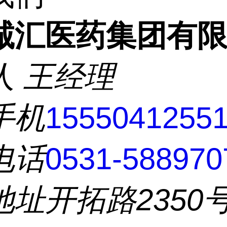
诚汇医药集团有
人
王经理
手机
1555041255
电话
0531-588970
地址
开拓路2350