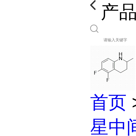
产
首页
星中