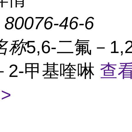
：
80076-46-6
名称
5,6-二氟－1,2,
－2-甲基喹啉
查
>