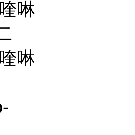
四氢喹啉
二
甲基喹啉
-