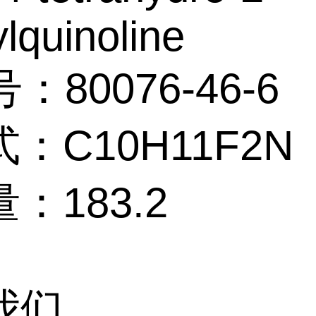
lquinoline
：80076-46-6
：C10H11F2N
：183.2
我们