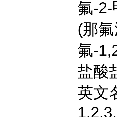
氟-2-
(那氟
氟-1,
盐酸
英文名称
1,2,3