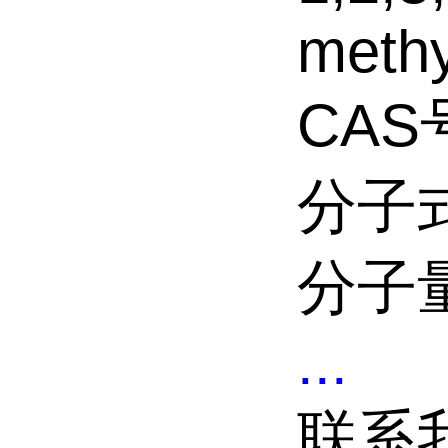
methy
CAS号
分子式
分子量
...
联系