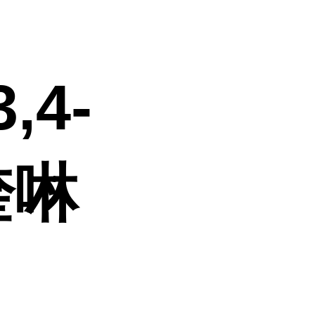
,4-
喹啉