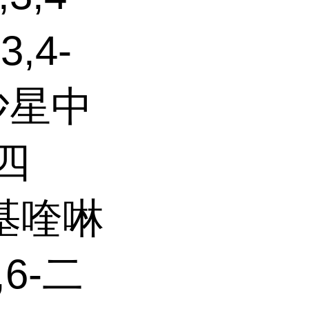
,4-
沙星中
-四
-甲基喹啉
6-二