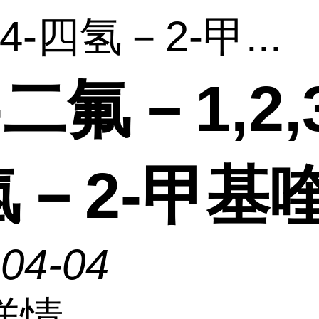
3,4-四氢－2-甲...
-二氟－1,2,3
氢－2-甲基
-04-04
详情