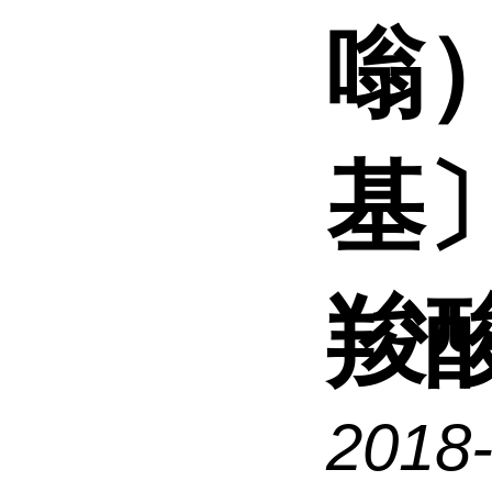
嗡）
基〕
羧
2018-