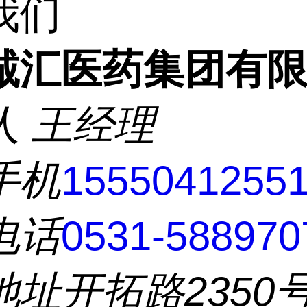
我们
诚汇医药集团有
人
王经理
手机
1555041255
电话
0531-588970
地址
开拓路2350