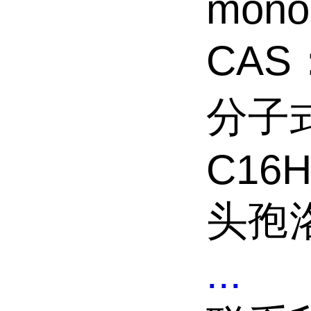
monoh
CAS：
分子
C16H
头孢
...