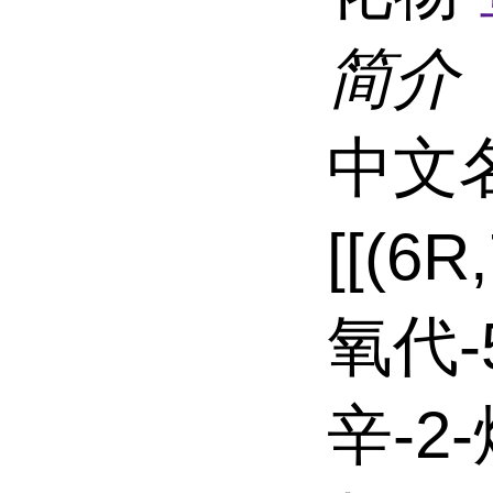
简介
中文名
[[(6
氧代-5
辛-2-