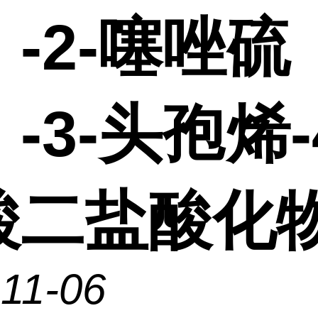
-2-噻唑硫
-3-头孢烯-
酸二盐酸化
11-06