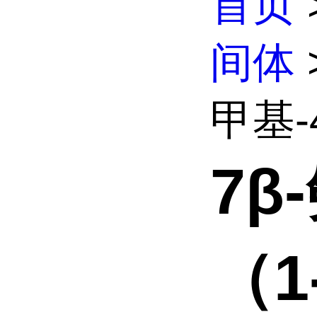
首页
间体
甲基-4
7β
（1