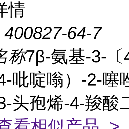
详情
：
400827-64-7
名称
7β-氨基-3-〔
4-吡啶嗡）-2-噻
3-头孢烯-4-羧
查看相似产品 >