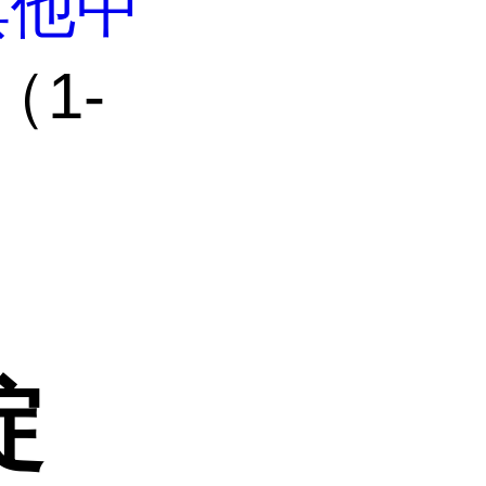
其他中
（1-
啶