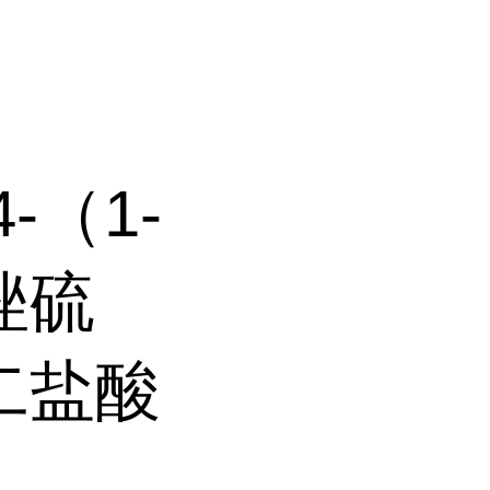
4-（1-
唑硫
酸二盐酸