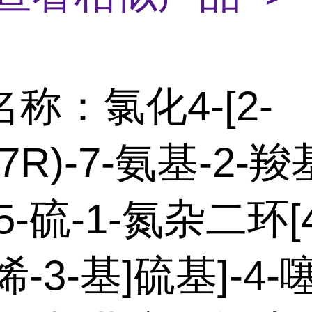
称：氯化4-[2-
R,7R)-7-氨基-2-羧
-硫-1-氮杂二环[4.
烯-3-基]硫基]-4-