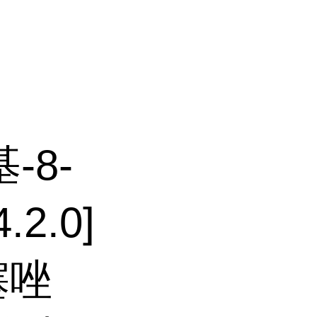
基-8-
2.0]
噻唑