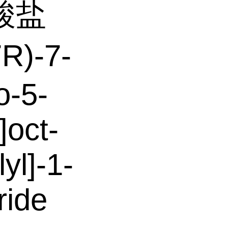
酸盐
R)-7-
o-5-
]oct-
lyl]-1-
ride