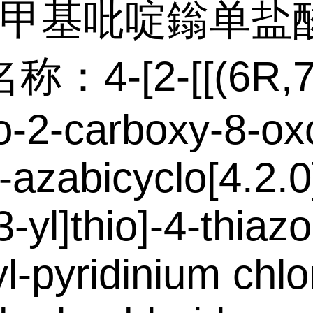
1-甲基吡啶鎓单盐
：4-[2-[[(6R,7
-2-carboxy-8-ox
1-azabicyclo[4.2.0
-yl]thio]-4-thiazo
l-pyridinium chlo