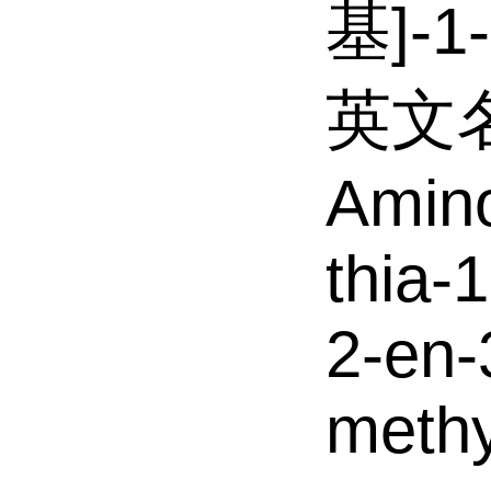
基]-
英文名称
Amino
thia-
2-en-3
methy