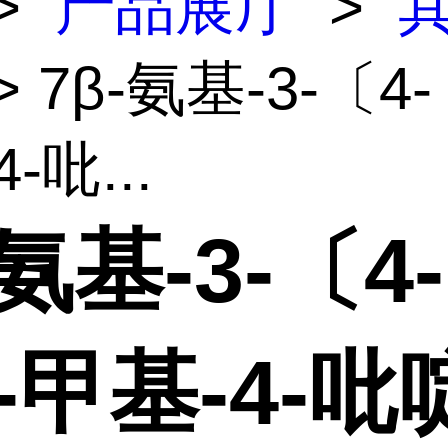
>
产品展厅
>
> 7β-氨基-3-〔4-
-吡...
-氨基-3-〔4-
-甲基-4-吡