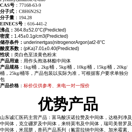
CAS号
：77168-63-9
分子式
：C8H6N2S2
分子量
：194.28
EINECS号
：616-441-2
沸点：
364.8±52.0°C(Predicted)
密度：
1.45±0.1g/cm3(Predicted)
储存条件：
underinertgas(nitrogenorArgon)at2-8°C
酸度系数：
(pKa)7.01±0.40(Predicted)
性状：
类白色至淡黄色粉末
产品用途
：用作头孢洛林酯中间体
产品规格
：1kg/桶，2kg/桶，5kg/桶，10kg/桶，15kg/桶，20kg/
桶，25kg/桶等，产品包装以实际为准，可根据客户要求单独分
包
产品价格
：
标价仅供参考、来电一对一报价
优势产品
山东诚汇医药主营产品：富马酸沃诺拉赞及中间体，达格列净及
中间体，克立硼罗及中间体，来特莫韦及中间体，瑞司美替罗及
中间体，米屈肼，兽药产品系列（氟雷拉纳中间体、加米霉素、