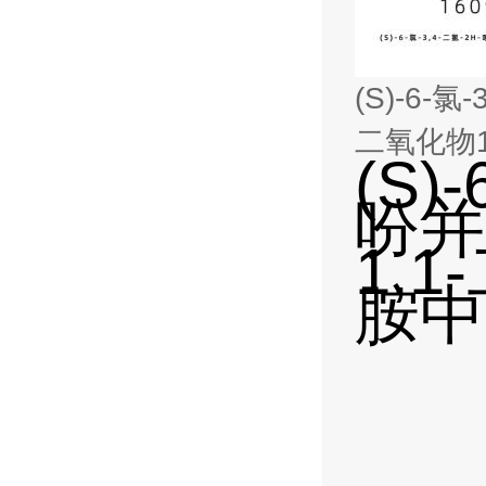
(S)-6-氯-
二氧化物
(S)
吩并[
1,
胺中