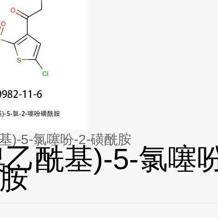
基)-5-氯噻吩-2-磺酰胺
溴乙酰基)-5-氯噻吩
胺