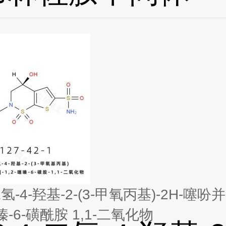
-二氢-4-羟基-2-(3-甲氧丙基)-2H-噻吩并[
-噻嗪-6-磺酰胺 1,1-二氧化物