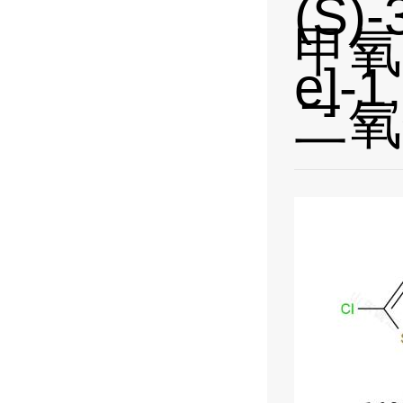
(S)
甲氧丙
e]-
二氧