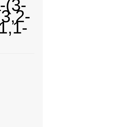
(3-
,2-
,1-