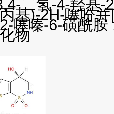
-3,4-二氢-4-羟基-2-
基)-2H-噻吩并[3
1,2-噻嗪-6-磺酰胺 1
化物