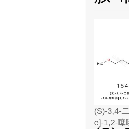
(S)-3,4
e]-1,2