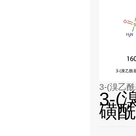
3-(溴乙酰
3-(
磺酰