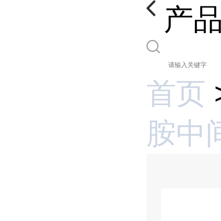
产
首页
胺中