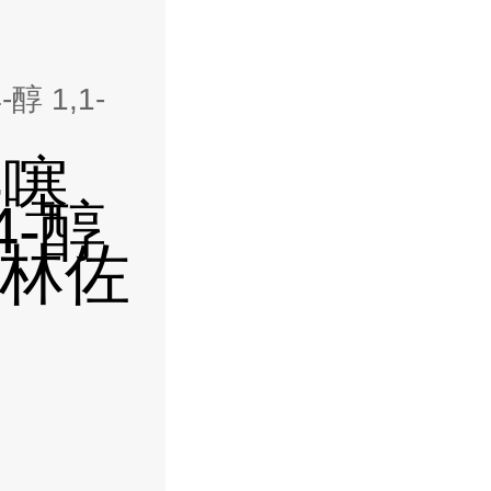
-醇 1,1-
-噻
4-醇
布林佐