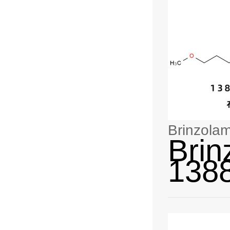
Brinzol
Bri
138