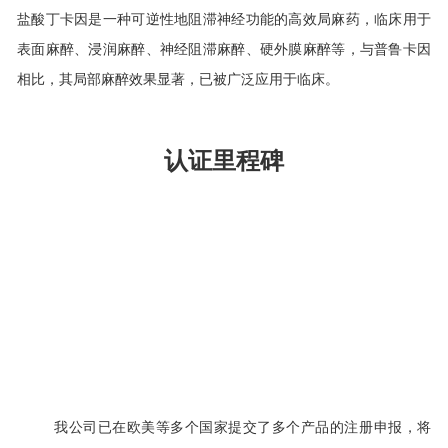
盐酸丁卡因是一种
可逆性地阻滞神经功能的高效局麻药，临床用于
表面麻醉、浸润麻醉、神经阻滞麻醉、硬外膜麻醉等，与普鲁卡因
相比，其局部麻醉效果显著，已
被广泛应用于临床。
认
证里程
碑
我公司于2024年9月向EDQM提交盐酸丁卡因的CEP注册申
请，2025年8月获得CEP证书，自首次提交至获批用时11个
月，自缺陷回复提交至获批用时5个工作日，属于公司历史
最快获批项目，也是公司第四张CEP证书，全国首家获得盐
酸丁卡因CEP证书的企业（全球共计3家）。公司成功获得
盐酸丁卡因CEP证书，是我公司发展史上又一具有重大意义
的里程碑事件，标志着公司原料药研发创新能力和生产质
量管理水平又上了一个新的台阶。
我公司已在欧美等多个国家提交了多个产品的注册申报，将