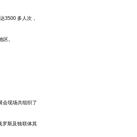
3500 多人次，
地区。
展会现场共组织了
讨俄罗斯及独联体其