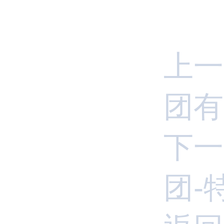
上一
团有
下一
团-