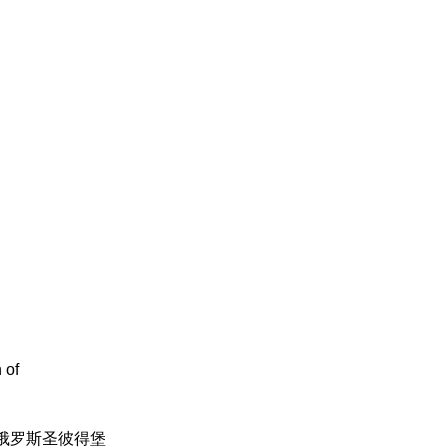
of
在俄罗
斯圣彼得堡