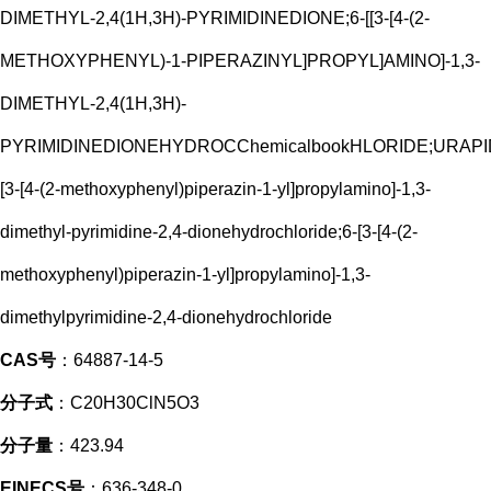
DIMETHYL-2,4(1H,3H)-PYRIMIDINEDIONE;6-[[3-[4-(2-
METHOXYPHENYL)-1-PIPERAZINYL]PROPYL]AMINO]-1,3-
DIMETHYL-2,4(1H,3H)-
PYRIMIDINEDIONEHYDROCChemicalbookHLORIDE;URA
[3-[4-(2-methoxyphenyl)piperazin-1-yl]propylamino]-1,3-
dimethyl-pyrimidine-2,4-dionehydrochloride;6-[3-[4-(2-
methoxyphenyl)piperazin-1-yl]propylamino]-1,3-
dimethylpyrimidine-2,4-dionehydrochloride
CAS号
：64887-14-5
分子式
：C20H30ClN5O3
分子量
：423.94
EINECS号
：636-348-0