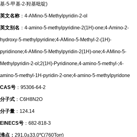
基-5-甲基-2-羟基吡啶)
英文名称
：4-AMino-5-Methylpyridin-2-ol
英文别名
：4-amino-5-methylpyridine-2(1H)-one;4-Amino-2-
hydroxy-5-methylpyridine;4-AMino-5-Methyl-2-(1H)-
pyridinone;4-AMino-5-Methylpyridin-2(1H)-one;4-AMino-5-
Methylpyridin-2-ol;2(1H)-Pyridinone,4-amino-5-methyl-;4-
amino-5-methyl-1H-pyridin-2-one;4-amino-5-methylpyridone
CAS号
：95306-64-2
分子式
：C6H8N2O
分子量
：124.14
EINECS号
：682-818-3
沸点：
291.0±33.0℃(760Torr)