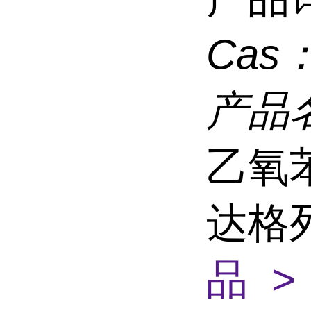
Cas
产品
乙氧苯
达格
品 >