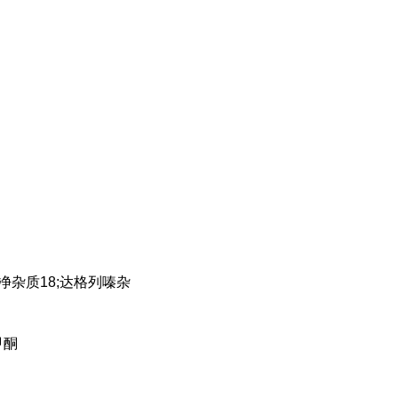
格列净杂质18;达格列嗪杂
甲酮