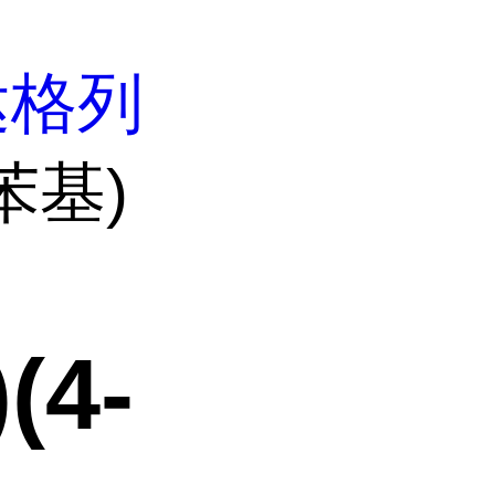
达格列
氯苯基)
(4-