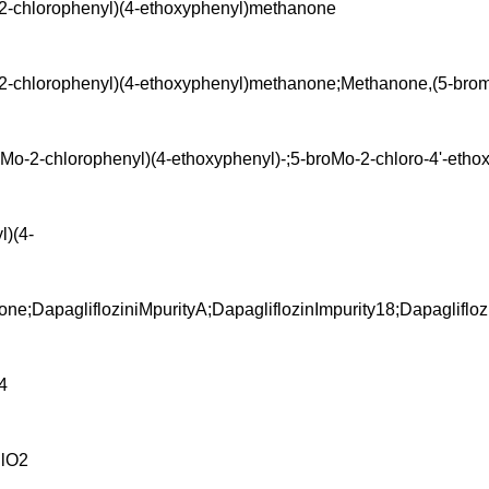
2-chlorophenyl)(4-ethoxyphenyl)methanone
2-chlorophenyl)(4-ethoxyphenyl)methanone;Methanone,(5-brom
oMo-2-chlorophenyl)(4-ethoxyphenyl)-;5-broMo-2-chloro-4'-eth
l)(4-
e;DapaglifloziniMpurityA;DapagliflozinImpurity18;Dapaglifloz
4
lO2