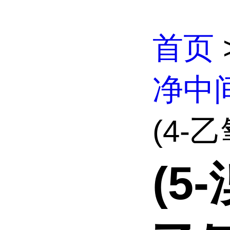
首页
净中
(4-乙
(5