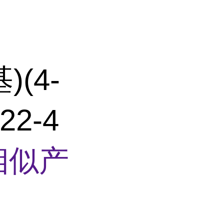
)(4-
2-4
相似产