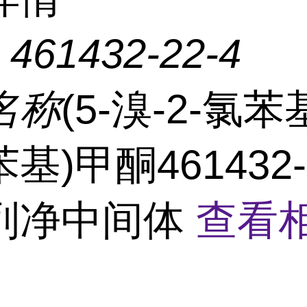
：
461432-22-4
名称
(5-溴-2-氯苯基
基)甲酮461432-2
列净中间体
查看