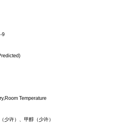
-9
redicted)
dry,Room Temperature
O（少许）、甲醇（少许）