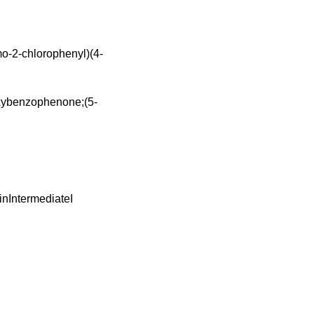
o-2-chlorophenyl)(4-
oxybenzophenone;(5-
inIntermediateI