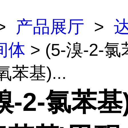
>
产品展厅
>
间体
> (5-溴-2-
氧苯基)...
-溴-2-氯苯基)