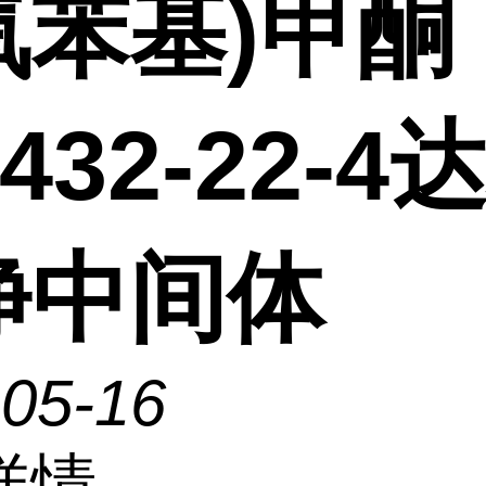
氧苯基)甲酮
1432-22-4
净中间体
-05-16
详情