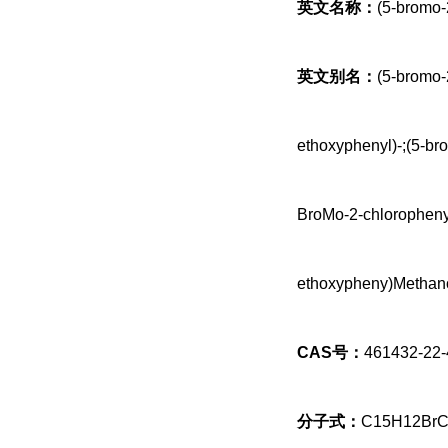
英文名称：
(5-bromo-
英文别名：
(5-bromo-
ethoxyphenyl)-;(5-br
BroMo-2-chloropheny
ethoxypheny)Methanon
CAS号：
461432-22-
分子式：
C15H12BrC