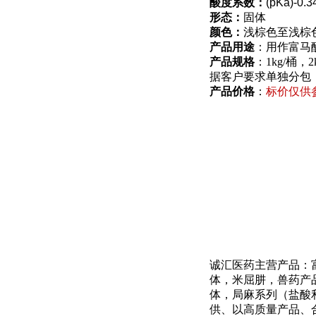
酸度系数：
(pKa)-0.3
形态：
固体
颜色：
浅棕色至浅棕
产品用途
：用作富马
产品规格
：1kg/桶，
据客户要求单独分包
产品价格
：
标价仅供
诚汇医药主营产品：
体，米屈肼，兽药产
体，局麻系列（盐酸
供、以高质量产品、