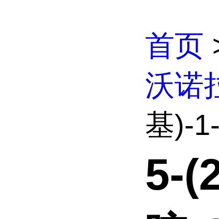
首页
沃诺
基)-1
5-(