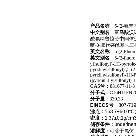
产品名称
：5-(2-氟苯
中文别名
：富马酸沃诺拉
酸氟呐普拉赞中间体;沃诺拉赞
啶-3-取代磺酰基)-1
英文名称
：5-(2-Fluorop
英文别名
：5-(2-fluorop
yl)sulfonyl]-1H-pyrrol
pyridinylsulfonyl)-;5-(
pyridinylsulfonyl)-1H-
(pyridin-3-ylsulfonyl)
CAS号
：881677-11-8
分子式
：C16H11FN2
分子量
：330.33
EINECS号
：807-719
沸点：
563.7±60.0°C(
密度：
1.37±0.1g/cm3
储存条件：
underiner
溶解度：
可溶于氯仿