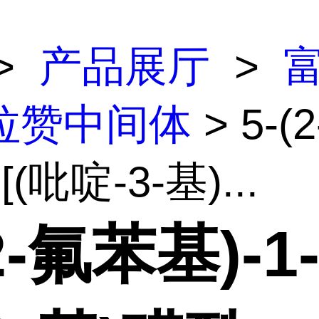
>
产品展厅
>
拉赞中间体
> 5-(
-[(吡啶-3-基)...
2-氟苯基)-1