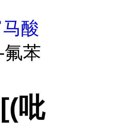
富马酸
2-氟苯
-[(吡