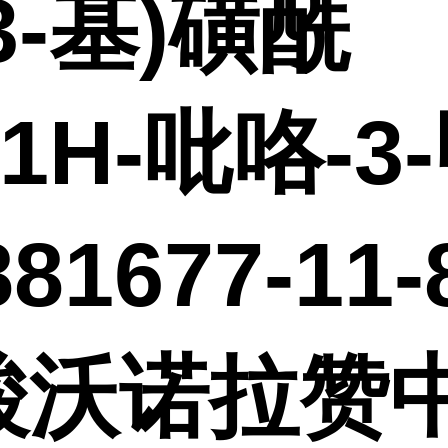
3-基)磺酰
-1H-吡咯-3
881677-11
酸沃诺拉赞