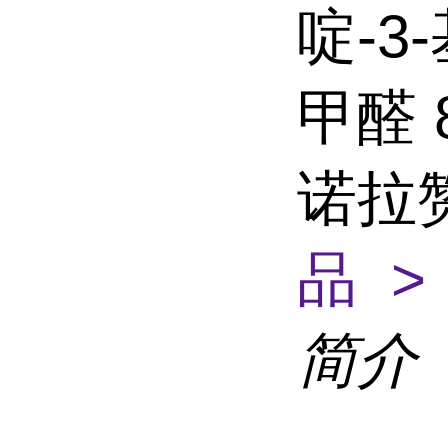
啶-3
甲醛 
诺拉
品 >
简介