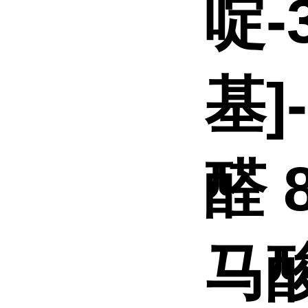
啶-
基]
醛 
马