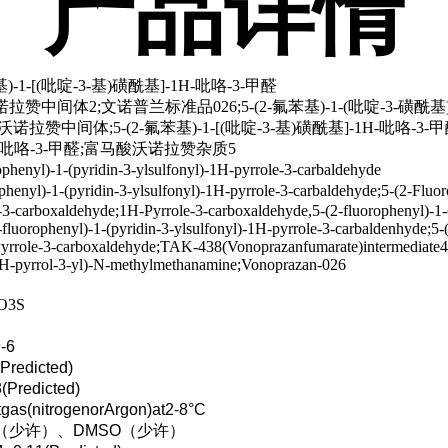
产品
详情
基)-1-[(吡啶-3-基)磺酰基]-1H-吡咯-3-甲醛
赞中间体2;文诺普兰标准品026;5-(2-氟苯基)-1-(吡啶-3-磺酰基)
中间体;5-(2-氟苯基)-1-[(吡啶-3-基)磺酰基]-1H-吡咯-3-甲醛;
H-吡咯-3-甲醛;富马酸沃诺拉赞杂质5
henyl)-1-(pyridin-3-ylsulfonyl)-1H-pyrrole-3-carbaldehyde
henyl)-1-(pyridin-3-ylsulfonyl)-1H-pyrrole-3-carbaldehyde;5-(2-Fluor
e-3-carboxaldehyde;1H-Pyrrole-3-carboxaldehyde,5-(2-fluorophenyl)-1-
2-fluorophenyl)-1-(pyridin-3-ylsulfonyl)-1H-pyrrole-3-carbaldenhyde;5-
Pyrrole-3-carboxaldehyde;TAK-438(Vonoprazanfumarate)intermediate4;
-1H-pyrrol-3-yl)-N-methylmethanamine;Vonoprazan-026
O3S
-6
Predicted)
(Predicted)
tgas(nitrogenorArgon)at2-8°C
（少许）、DMSO（少许）