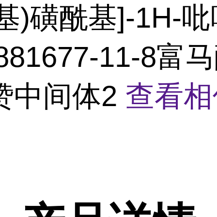
-基)磺酰基]-1H-吡
881677-11-8富
赞中间体2
查看相