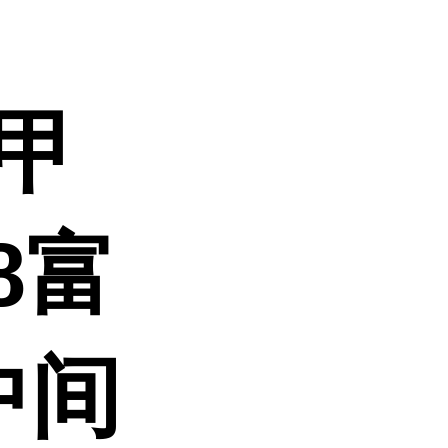
-甲
-8富
中间