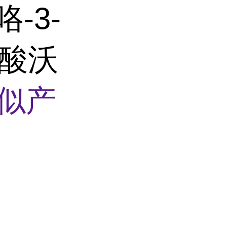
咯-3-
马酸沃
似产