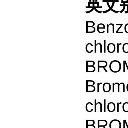
英文
Benzo
chlo
BROM
Brom
chlor
BROM