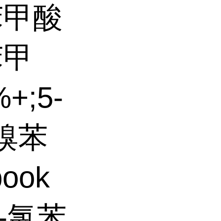
苯甲酸
苯甲
%
+;5-
-溴苯
book
2-氯苯