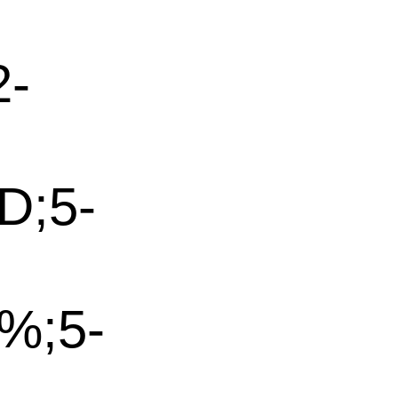
2-
;5-
+%;5-