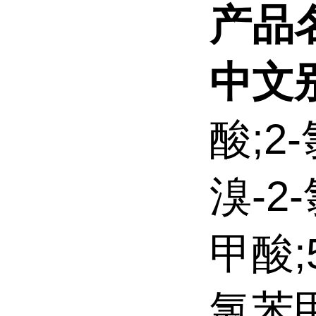
产品
中文
酸;2
溴-2
甲酸;5
氯苯甲