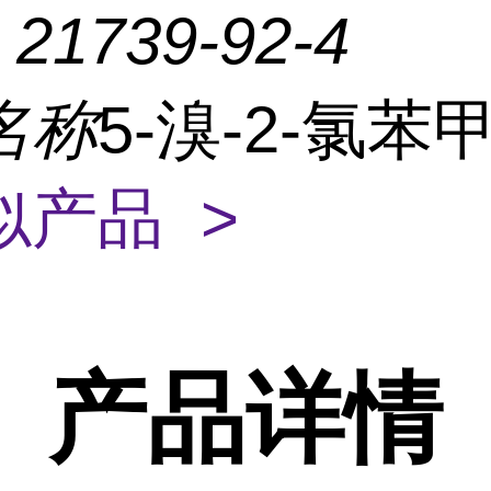
：
21739-92-4
名称
5-溴-2-氯苯
似产品 >
产品
详情