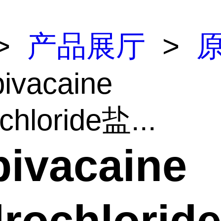
>
产品展厅
>
ivacaine
chloride盐...
ivacaine