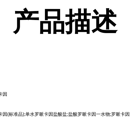
产品描述
卡因
因(标准品);单水罗哌卡因盐酸盐;盐酸罗哌卡因一水物;罗哌卡因