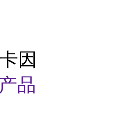
罗哌卡因
产品