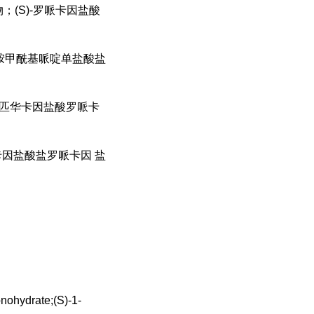
物；(S)-罗哌卡因盐酸
二甲基苯胺甲酰基哌啶单盐酸盐
盐酸柔匹华卡因盐酸罗哌卡
因盐酸盐罗哌卡因 盐
nohydrate;(S)-1-