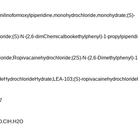
lanilinoformoxylpiperidine,monohydrochloride,monohydrate;(S)-
ride;(S)-N-(2,6-dimChemicalbookethylphenyl)-1-propylpiperidi
ride;Ropivacainehydrochloride;(2S)-N-(2,6-Dimethylphenyl)-1-
deHydrochlorideHydrate;LEA-103;(S)-ropivacainehydrochloride
7
.ClH.H2O