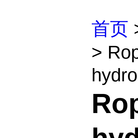
首页
> Rop
hydro
Rop