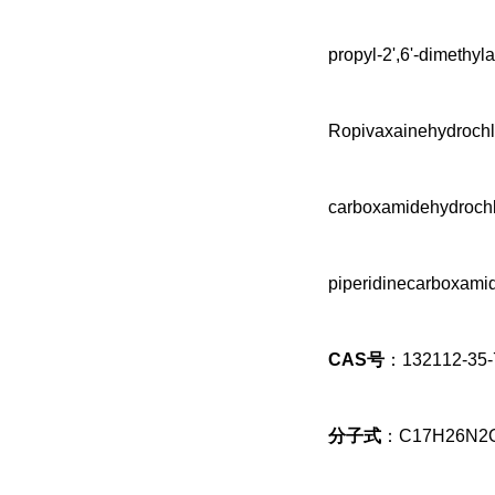
propyl-2',6'-dimethy
Ropivaxainehydrochlo
carboxamidehydrochlo
piperidinecarboxami
CAS号
：132112-35-
分子式
：C17H26N2O